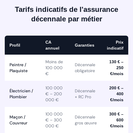
Tarifs indicatifs de l'assurance
décennale par métier
CA
Prix
Profil
Garanties
annuel
indicatif
Moins de
130 € –
Peintre /
Décennale
100 000
250
Plaquiste
obligatoire
€
€/mois
100 000
200 € –
Électricien /
Décennale
€ – 200
400
Plombier
+ RC Pro
000 €
€/mois
100 000
300 € –
Maçon /
Décennale
€ – 300
600
Couvreur
gros œuvre
000 €
€/mois