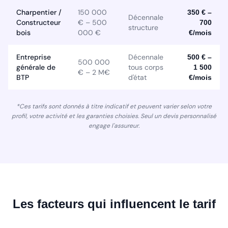
Charpentier /
150 000
350 € –
Décennale
Constructeur
€ – 500
700
structure
bois
000 €
€/mois
Entreprise
Décennale
500 € –
500 000
générale de
tous corps
1 500
€ – 2 M€
BTP
d'état
€/mois
*Ces tarifs sont donnés à titre indicatif et peuvent varier selon votre
profil, votre activité et les garanties choisies. Seul un devis personnalisé
engage l'assureur.
Les facteurs qui influencent le tarif