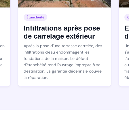
Étanchéité
Infiltrations après pose
E
de carrelage extérieur
d
ion
Après la pose d'une terrasse carrelée, des
Un
infiltrations d'eau endommagent les
s'
ur
fondations de la maison. Le défaut
L'
de
d'étanchéité rend l'ouvrage impropre à sa
au
destination. La garantie décennale couvre
fr
la réparation.
ét