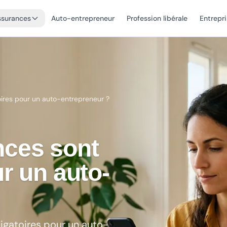
ssurances
Auto-entrepreneur
Profession libérale
Entrepr
oires pour un auto-entrepreneur ?
nces sont
ur un auto-
ligatoires pour un auto-