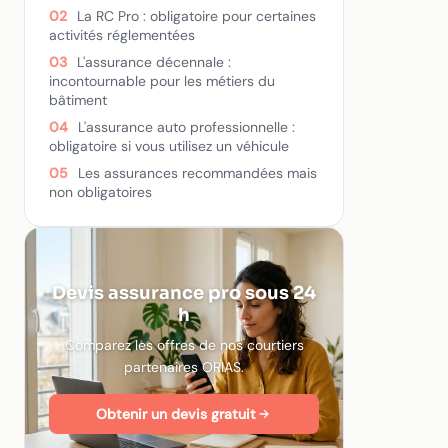
02
La RC Pro : obligatoire pour certaines
activités réglementées
03
L'assurance décennale :
incontournable pour les métiers du
bâtiment
04
L'assurance auto professionnelle :
obligatoire si vous utilisez un véhicule
05
Les assurances recommandées mais
non obligatoires
Devis assurance pro sous 24
h
Comparez les offres de nos courtiers
partenaires ORIAS.
Obtenir un devis gratuit