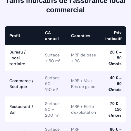
Tarifs indicatifs de l'assurance local
commercial
CA
Prix
Profil
Garanties
annuel
indicatif
Bureau /
20 € –
Surface
MRP de base
Local
50
< 50 m²
+ RC
tertiaire
€/mois
Surface
40 € –
Commerce /
MRP + Vol +
50 –
90
Boutique
Bris de glace
150 m²
€/mois
Surface
70 € –
Restaurant /
MRP + Perte
80 –
150
Bar
d'exploitation
200 m²
€/mois
Surface
MRP
80 € –