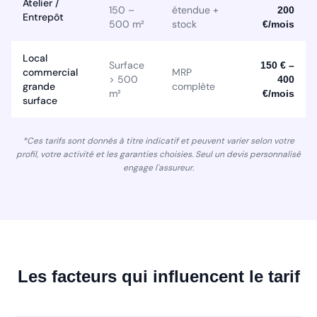
Atelier /
150 –
étendue +
200
Entrepôt
500 m²
stock
€/mois
Local
Surface
150 € –
commercial
MRP
> 500
400
grande
complète
m²
€/mois
surface
*Ces tarifs sont donnés à titre indicatif et peuvent varier selon votre
profil, votre activité et les garanties choisies. Seul un devis personnalisé
engage l'assureur.
Les facteurs qui influencent le tarif